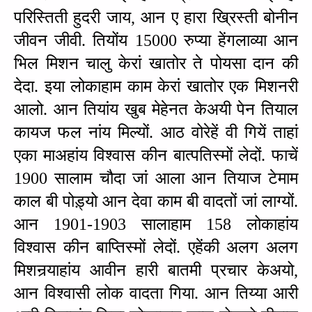
परिस्‍तिती हुदरी जाय, आन ए हारा ख्रिस्‍ती बोनीन 
जीवन जीवी. तियोंय 15000 रुप्या हेंगलाव्या आन 
भिल मिशन चालु केरां खातोर ते पोयसा दान की 
देदा. इया लोकाहाम काम केरां खातोर एक मिशनरी 
आलो. आन तियांय खुब मेहेनत केअयी पेन तियाल 
कायज फल नांय मिल्यों. आठ वोरेहें वी गियें ताहां 
एका माअहांय विश्‍वास कीन बात्‍पतिस्मों लेदों. फाचें 
1900 सालाम चौदा जां आला आन तियाज टेमाम 
काल बी पोड़्यो आन देवा काम बी वादतों जां लाग्यों. 
आन 1901-1903 सालाहाम 158 लोकाहांय 
विश्‍वास कीन बाप्‍तिस्मों लेदों. एहेंकी अलग अलग 
मिशनर्‍याहांय आवीन हारी बातमी प्रचार केअयो, 
आन विश्‍वासी लोक वादता गिया. आन तिय्या आरी 