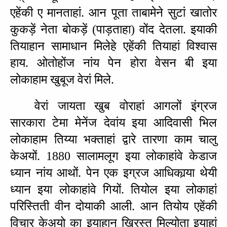
एहेंकी ए मानताहां. आन पूता ताबामेने सुटां खातोर 
कुकड़ें नेता बोकड़ें (पाड़ताहा) वोंद देतला. इयाकी 
तियाहान सामाधान मिलेहे एहेंकी तियाहां विश्‍वास 
हाय. ओतोहोंज नांय पेन होरा वेसन बी इया 
लोकाहाम खुबूज वेरां मिले.
वेरां जायता खुब वोराहां आगलों इंग्रज 
सारकारा टेमा मेनेंज देवांय इया आदिवासी भिल 
लोकाहाम तिय्या भक्‍ताहां द्वारे तारणा काम चालु 
केअयों. 1880 सालामलूग इया लोकाहांवे केडाज 
ध्यान नांय आथों. पेन एक इग्रज आधिकार्‍या थेयी 
ध्यान इया लोकाहांवे गियों. तियोल इया लोकाहां 
परिस्‍तिती वीन दोयाकी आली. आन तियोय एहेंकी 
विचार केअयो का इयाहान ख्रिस्‍त मिल्योता इयाहां 