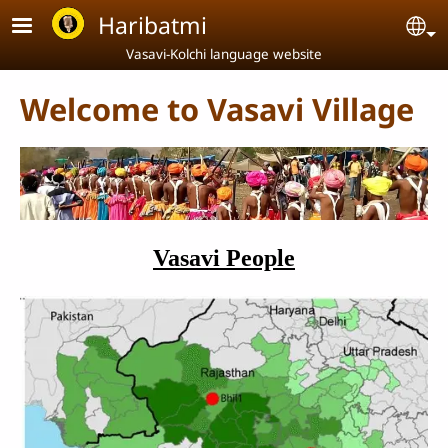
Skip to main content
Haribatmi
Se
Vasavi-Kolchi language website
Welcome to Vasavi Village
Vasavi People