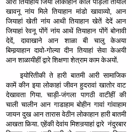
आरी तियाहांय जिया लोकाहान काल पोड़लो तीयाल 
खावनू नांय मिले तियाहान मांडो खावाव्यो, आन 
जियाहां खेती नांय आथी तियाहान खेतें देदें आन 
जियाहां रेवनू पोंगें नांय आथें तियाहान पोंगें बोनावी 
देदें, दावाखाने आन शाळा बी चालु केअया 
बिमार्‍याहान दावो-गोल्या दीन तियाहां सेवा केअयी 
आन शाळायीहीं द्वारे शिक्षणा शेत्राम काम केअयों. 
इयोरितीकी ते हारी बातमी आरी सामाजिक 
कामें कीन इया लोकाहां जीवन हुदरावां खातोर वाट 
देखावता गिया. चाड़ी-जंगला पागठी वाटीहीं की 
चाली चालीन आन गाडाहाम बोहीन गावां गांवाहाम 
जायन दुख आन तारास वेठीन लोकाहान हारी बातमी 
आखता फिर्‍या. एहेंकी देवांय मिशनर्‍याहां द्वारे  नंदुरबार 