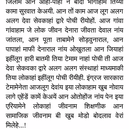
जिलाम आन आही-पाही ने बादा भागाहाम तिय्या 
कामा सुरवात केअयी. आन तों काम आज लूग अलग 
अलग देवा सेवकाहां द्वारे पोची रीयोहों. आज गांवा 
गांवाहाम जे लोक जीवन देनारा जीवता देवाल नांय 
जांतला, आन पूता ताबामेने सोड़वुनाराल, आन 
पापाहां माफी देनाराल नांय ओखुतला आन जियाहां 
इहींलूग हारी बातमी तिया टेमाम नाहां पोची ती आज 
देवा सेकवका द्वारे अलग अलग संस्‍थाहां माध्यमाकी 
तिया लोकाहां इहींलूग पोची रीयीही. इंग्रज सारकारा 
टेमामेनेता आजलूग देवांय इया लोकाहाम खुब नोवाय 
लागे एहेंडें कामें केअयें आन ओतोहोंज नांय पेन इया 
एरियामेने लोकाहां जीवनाम शिक्षणीक आन 
सामाजिक जीवनाम बी खुब मोडो बोदलाव वेरां 
मिलेहे...!  