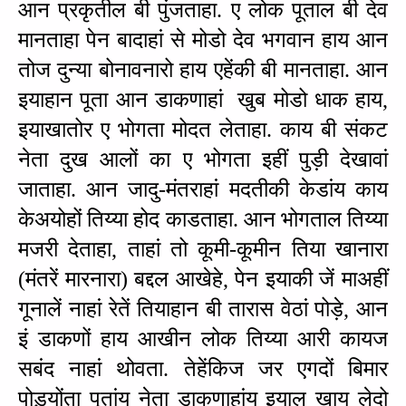
आन प्रकृतील बी पुंजताहा. ए लोक पूताल बी देव 
मानताहा पेन बादाहां से मोडो देव भगवान हाय आन 
तोज दुन्‍या बोनावनारो हाय एहेंकी बी मानताहा. आन 
इयाहान पूता आन डाकणाहां  खुब मोडो धाक हाय, 
इयाखातोर ए भोगता मोदत लेताहा. काय बी संकट 
नेता दुख आलों का ए भोगता इहीं पुड़ी देखावां 
जाताहा. आन जादु-मंतराहां मदतीकी केडांय काय 
केअयोहों तिय्या होद काडताहा. आन भोगताल तिय्या 
मजरी देताहा, ताहां तो कूमी-कूमीन तिया खानारा 
(मंतरें मारनारा) बद्दल आखेहे, पेन इयाकी जें माअहीं 
गूनालें नाहां रेतें तियाहान बी तारास वेठां पोड़े, आन 
इं डाकणों हाय आखीन लोक तिय्या आरी कायज 
सबंद नाहां थोवता. तेहेंकिज जर एगदों बिमार 
पोड़्योंता पूतांय नेता डाकणाहांय इयाल खाय लेदो 