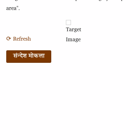
area".
⟳ Refresh