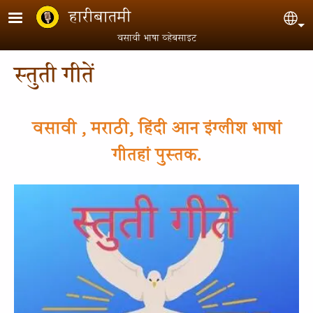
Skip to main content
हारीबातमी
Sel
वसावी भाषा व्हेबसाइट
स्तुती गीतें
वसावी , मराठी, हिंदी आन इंग्लीश भाषां
गीतहां पुस्तक.