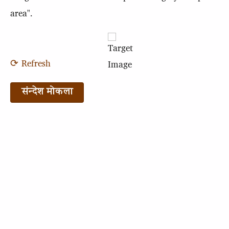
area".
⟳ Refresh