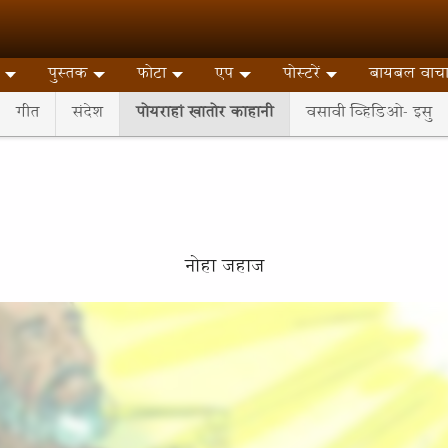
पुस्तक
फोटा
एप
पोस्टरें
बायबल वाच
गीत
संदेश
पोयराहां खातोर काहानी
वसावी व्हिडिओ- इसु
नोहा जहाज