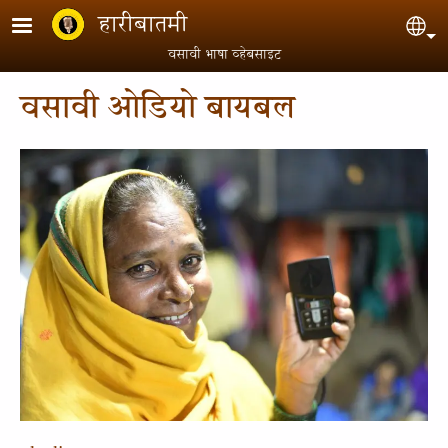
Skip to main content
हारीबातमी
Sel
वसावी भाषा व्हेबसाइट
वसावी ओडियो बायबल