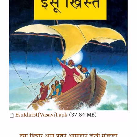
Document
EsuKhrist(Vasavi).apk
(37.84 MB)
तुमा विचार आन प्रशने आमाहान लेखी मोकला