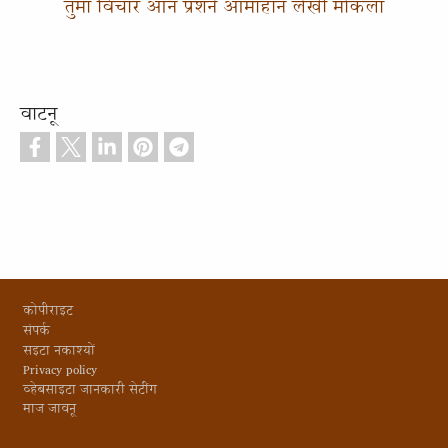
तुमा विचार आन प्रशने आमाहान लेखी मोकला
वाटनू
Footer
कोपीराइट
संपर्क
सइटा नकाश्यों
Privacy policy
व्हेबसाइटा जानकारी सेटींग
माज जावनू